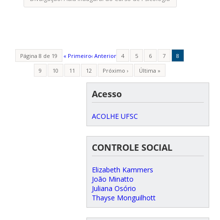
Página 8 de 19
« Primeiro
‹ Anterior
4
5
6
7
8
9
10
11
12
Próximo ›
Última »
Acesso
ACOLHE UFSC
CONTROLE SOCIAL
Elizabeth Kammers
João Minatto
Juliana Osório
Thayse Monguilhott