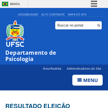
BRASIL
Simplifique!
ACESSIBILIDADE
ALTO CONTRASTE
MAPA DO SITE
Comunica BR
Participe
Acesso à informação
Legislação
Departamento de
Canais
Psicologia
Área Restrita
Administradores do Site
MENU
RESULTADO ELEIÇÃO